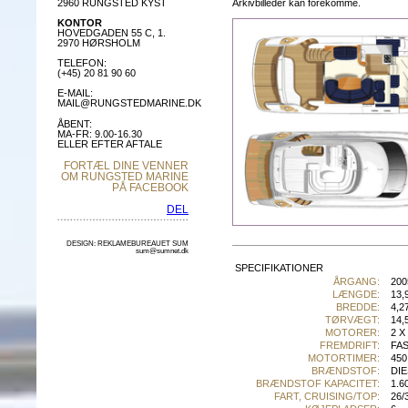
Arkivbilleder kan forekomme.
2960 RUNGSTED KYST
KONTOR
HOVEDGADEN 55 C, 1.
2970 HØRSHOLM
TELEFON:
(+45) 20 81 90 60
E-MAIL:
MAIL@RUNGSTEDMARINE.DK
ÅBENT:
MA-FR: 9.00-16.30
ELLER EFTER AFTALE
FORTÆL DINE VENNER
OM RUNGSTED MARINE
PÅ FACEBOOK
DEL
DESIGN: REKLAMEBUREAUET SUM
sum@sumnet.dk
SPECIFIKATIONER
ÅRGANG:
200
LÆNGDE:
13,
BREDDE:
4,2
TØRVÆGT:
14,
MOTORER:
2 X
FREMDRIFT:
FA
MOTORTIMER:
450
BRÆNDSTOF:
DIE
BRÆNDSTOF KAPACITET:
1.6
FART, CRUISING/TOP:
26/