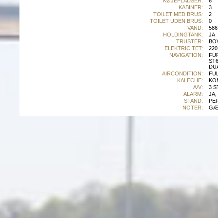
KØJEPLADSER:
6
KABINER:
3
TOILET MED BRUS:
2
TOILET UDEN BRUS:
0
VAND:
586
HOLDINGTANK:
JA
TRUSTER:
BO
ELEKTRICITET:
220
NAVIGATION:
FU
ST6
DU
AIRCONDITION:
FU
KALECHE:
KOM
A/V:
3 S
ALARM:
JA,
STAND:
PE
NOTER:
GÆL